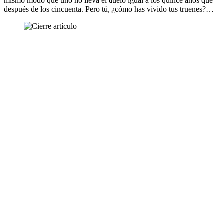
mismo modo que uno no lleva el duelo igual a los quince años que
después de los cincuenta. Pero tú, ¿cómo has vivido tus truenes?…