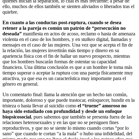
quienes inician la separación, lo cual es más frecuente; a pesar de
ello, muchos de ellos también se sienten aliviados o liberados tras el
quiebre.
En cuanto a las conductas post-ruptura, cuando se desea
retener a la pareja es común un patrón de “persecución no
deseada”
manifiesta en actos de acoso, reclamo o hasta de amenaza
violenta en el caso de los hombres, y en
stalkeo
digital, llamadas y
mensajes en el caso de las mujeres. Una vez que se acepta el fin de
la relación, las mujeres invertirán más tiempo y dinero en su
apariencia física con el fin de hallar un nuevo prospecto, mientras
que los hombres buscarán formas de ostentar su capacidad
financiera. Una última conclusión es que a un hombre le toma más
tiempo superar o aceptar la ruptura con una pareja físicamente muy
atractiva, ya que esa es un característica muy importante para el
género en general.
Un comentario final: llama la atención que un hecho tan común,
importante, doloroso y que puede trastocar, enloquecer, hundir en la
tristeza o hasta llevar al suicidio como
el “truene” amoroso no
haya sido estudiado con profundidad y desde un enfoque
biopsicosocial
, pues sabemos que también se presenta fuera de las
relaciones heterosexuales y en las que no se persiguen fines
reproductivos, y que no se siente lo mismo cuando cortas “por lo
sano” que cuando te cortan “a la mala” o hubo una infidelidad, del