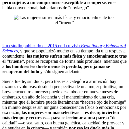
pero sujetas a un compromiso susceptible a romperse
; en el
habla convencional, hablaríamos de “noviazgo”.
Un estudio publicado en 2015 en la revista
Evolutionary Behavioral
Sciences
, y que se popularizó mucho en su tiempo, da una respuesta
contundente:
las mujeres sufren más física y emocionalmente tras
el “truene”
, pero se recuperan de forma más profunda, mientras que
a los hombres les duele menos la pérdida, pero jamás se
recuperan del todo
y sólo siguen adelante.
Suena fuerte, sin duda, pero tras esta categórica afirmación hay
razones evolutivas: desde la perspectiva de una mujer primitiva, un
breve encuentro amoroso puede desembocar en nueve meses de
embarazo, un año de lactancia y el mantenimiento de una cría,
mientras que él hombre puede literalmente “hacerse ojo de hormiga”
un minuto después sin ninguna consecuencia física o emocional; por
esa razón,
las mujeres son más selectivas —es decir, invierten
más tiempo y recursos— para seleccionar a una pareja
“de
calidad” —o sea, sano, con buena genética, capacidad de proveer y
de ayudar en la crianza— y también
por eso les duele más la