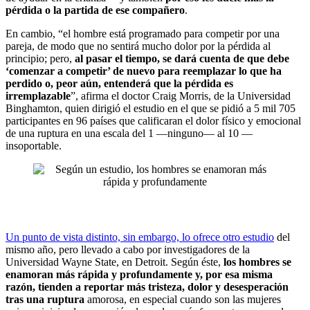
pérdida o la partida de ese compañero
.
En cambio, “el hombre está programado para competir por una
pareja, de modo que no sentirá mucho dolor por la pérdida al
principio; pero,
al pasar el tiempo, se dará cuenta de que debe
‘comenzar a competir’ de nuevo para reemplazar lo que ha
perdido o, peor aún, entenderá que la pérdida es
irremplazable
”, afirma el doctor Craig Morris, de la Universidad
Binghamton, quien dirigió el estudio en el que se pidió a 5 mil 705
participantes en 96 países que calificaran el dolor físico y emocional
de una ruptura en una escala del 1 —ninguno— al 10 —
insoportable.
Un punto de vista distinto, sin embargo, lo ofrece otro estudio
del
mismo año, pero llevado a cabo por investigadores de la
Universidad Wayne State, en Detroit. Según éste,
los hombres se
enamoran más rápida y profundamente y, por esa misma
razón, tienden a reportar más tristeza, dolor y desesperación
tras una ruptura
amorosa, en especial cuando son las mujeres