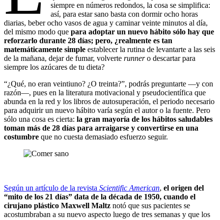
siempre en números redondos, la cosa se simplifica:
así, para estar sano basta con dormir ocho horas
diarias, beber ocho vasos de agua y caminar veinte minutos al día,
del mismo modo que
para adoptar un nuevo hábito sólo hay que
reforzarlo durante 28 días; pero, ¿realmente es tan
matemáticamente simple
establecer la rutina de levantarte a las seis
de la mañana, dejar de fumar, volverte
runner
o descartar para
siempre los azúcares de tu dieta?
“¿Qué, no eran veintiuno? ¿O treinta?”, podrás preguntarte —y con
razón—, pues en la literatura motivacional y pseudocientífica que
abunda en la red y los libros de autosuperación, el periodo necesario
para adquirir un nuevo hábito varía según el autor o la fuente. Pero
sólo una cosa es cierta:
la gran mayoría de los hábitos saludables
toman más de 28 días para arraigarse y convertirse en una
costumbre
que no cuesta demasiado esfuerzo seguir.
Según un artículo de la revista
Scientific American
,
el origen del
“mito de los 21 días” data de la década de 1950, cuando el
cirujano plástico Maxwell Maltz
notó que sus pacientes se
acostumbraban a su nuevo aspecto luego de tres semanas y que los