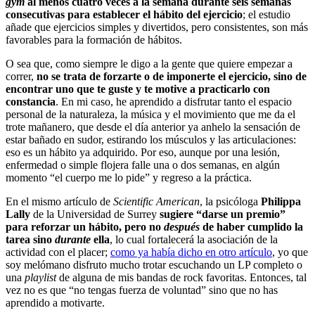
gym
al menos cuatro veces a la semana durante seis semanas
consecutivas para establecer el hábito del ejercicio
; el estudio
añade que ejercicios simples y divertidos, pero consistentes, son más
favorables para la formación de hábitos.
O sea que, como siempre le digo a la gente que quiere empezar a
correr,
no se trata de forzarte o de imponerte el ejercicio, sino de
encontrar uno que te guste y te motive a practicarlo con
constancia
. En mi caso, he aprendido a disfrutar tanto el espacio
personal de la naturaleza, la música y el movimiento que me da el
trote mañanero, que desde el día anterior ya anhelo la sensación de
estar bañado en sudor, estirando los músculos y las articulaciones:
eso es un hábito ya adquirido. Por eso, aunque por una lesión,
enfermedad o simple flojera falle una o dos semanas, en algún
momento “el cuerpo me lo pide” y regreso a la práctica.
En el mismo artículo de
Scientific American
, la psicóloga
Philippa
Lally
de la Universidad de Surrey
sugiere “darse un premio”
para reforzar un hábito, pero no
después
de haber cumplido la
tarea sino
durante
ella
, lo cual fortalecerá la asociación de la
actividad con el placer;
como ya había dicho en otro artículo
, yo que
soy melómano disfruto mucho trotar escuchando un LP completo o
una
playlist
de alguna de mis bandas de rock favoritas. Entonces, tal
vez no es que “no tengas fuerza de voluntad” sino que no has
aprendido a motivarte.