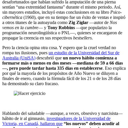
desafortunados que habían sufrido la amputación de una pierna
sentían “una extremidad fantasma” durante el mismo periodo. Así,
sin mayores estudios, incluyó estas conclusiones en su libro
Psico-
cibernética
(1960), que en su tiempo fue un éxito de ventas e inspiró
a otros titanes de la autoayuda como
Zig Ziglar
—autor de
Nos
vemos en la cumbre
— y
Tony Robbins
—que popularizo la
programación neurolingüística o PNL—, quienes se encargaron de
propagar la creencia en sus respectivos
bestsellers
.
Pero la ciencia opina otra cosa. Y espero que la cruel verdad no
rompa tus ilusiones, pues
un estudio de la Universidad del Sur de
Australia (UniSA)
descubrió que
un nuevo hábito comienza a
formarse más o menos en dos meses —mediana de 59 a 66 días
—, pero puede tardar hasta 335 días en establecerse
. Eso explica
por qué la mayoría de los propósitos de Año Nuevo se diluyen a
finales de enero, cuando la fórmula fácil de los 21 o de los 28 días
ha demostrado su claro fracaso.
Hablando del saludable —aunque, a veces, obsesivo y narcisista—
hábito de ir al gimnasio,
investigadores de la Universidad de
Victoria, en Canadá, hallaron que
“los nuevos” deben acudir al