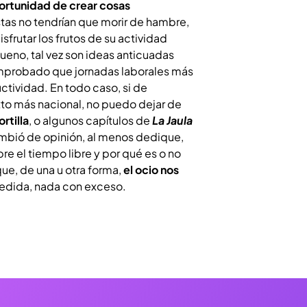
portunidad de crear cosas
tistas no tendrían que morir de hambre,
frutar los frutos de su actividad
bueno, tal vez son ideas anticuadas
omprobado que jornadas laborales más
tividad. En todo caso, si de
xto más nacional, no puedo dejar de
rtilla
, o algunos capítulos de
La
Jaula
ambió de opinión, al menos dedique,
re el tiempo libre y por qué es o no
e, de una u otra forma,
el ocio nos
medida, nada con exceso.