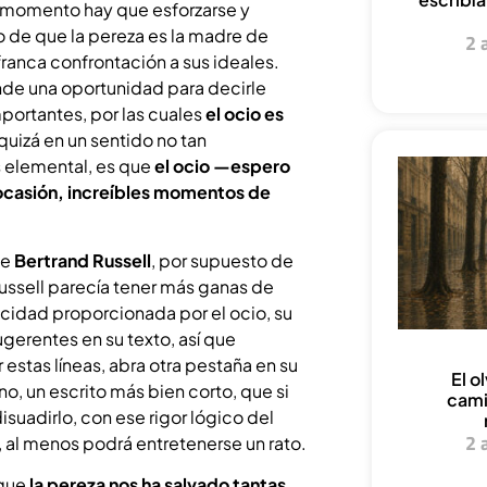
o momento hay que esforzarse y
o de que la pereza es la madre de
2 
 franca confrontación a sus ideales.
nde una oportunidad para decirle
portantes, por las cuales
el ocio es
izá en un sentido no tan
s elemental, es que
el ocio —espero
 ocasión, increíbles momentos de
de
Bertrand Russell
, por supuesto de
ussell parecía tener más ganas de
icidad proporcionada por el ocio, su
gerentes en su texto, así que
tas líneas, abra otra pestaña en su
El o
ano, un escrito más bien corto, que si
cami
suadirlo, con ese rigor lógico del
2 
o, al menos podrá entretenerse un rato.
 que
la pereza nos ha salvado tantas