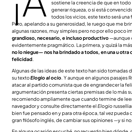
¡A
sostiene la creencia de que en tod
generar riqueza, o si está convencid
todos los vicios, este texto será una
Pero, apelando a su generosidad, le ruego que me bri
algunas razones, muy simples pero no por ello poco im
grandioso, necesario, e incluso productivo
—aunque qu
evidentemente pragmático. La primera, y quizá la má
no lo niegue— nos ha brindado a todos, en una u otra
felicidad
.
Algunas de las ideas de este texto han sido tomadas 
su texto
Elogio al ocio
. Y aunque en algunos pasajes R
atacar al partido comunista que de engrandecer la fel
argumentación presenta ciertas premisas de lo más su
recomiendo ampliamente que cuando termine de leer es
navegador y consulte directamente el
Elogio
russelli
bien fue pensado en y para otra época, tal vez pueda di
gran filósofo inglés, de cambiar sus opiniones —y si n
En alguna ocasión escuché, no recuerdo bien dónde,