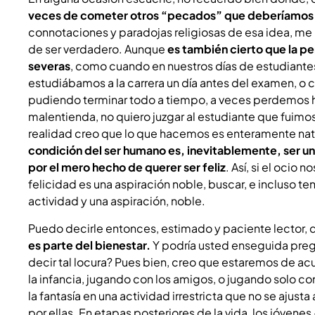
veces de cometer otros “pecados” que deberíamos 
connotaciones y paradojas religiosas de esa idea, me
de ser verdadero. Aunque
es también cierto que la p
severas
, como cuando en nuestros días de estudiante
estudiábamos a la carrera un día antes del examen, o
pudiendo terminar todo a tiempo, a veces perdemos h
malentienda, no quiero juzgar al estudiante que fuimos
realidad creo que lo que hacemos es enteramente na
condición del ser humano es, inevitablemente, ser u
por el mero hecho de querer ser feliz
. Así, si el ocio 
felicidad es una aspiración noble, buscar, e incluso t
actividad y una aspiración, noble.
Puedo decirle entonces, estimado y paciente lector,
es parte del bienestar.
Y podría usted enseguida preg
decir tal locura? Pues bien, creo que estaremos de ac
la infancia, jugando con los amigos, o jugando solo c
la fantasía en una actividad irrestricta que no se ajust
por ellas. En etapas posteriores de la vida, los jóven