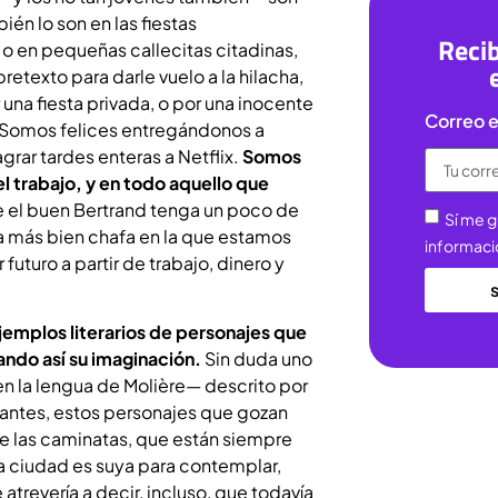
ién lo son en las fiestas
Recib
o en pequeñas callecitas citadinas,
etexto para darle vuelo a la hilacha,
 una fiesta privada, o por una inocente
Correo e
r. Somos felices entregándonos a
grar tardes enteras a Netflix.
Somos
el trabajo, y en todo aquello que
el buen Bertrand tenga un poco de
Sí me g
a más bien chafa en la que estamos
informaci
turo a partir de trabajo, dinero y
jemplos literarios
de personajes que
ando así su imaginación.
Sin duda uno
n la lengua de Molière— descrito por
eantes, estos personajes que gozan
de las caminatas, que están siempre
la ciudad es suya para contemplar,
revería a decir, incluso, que todavía