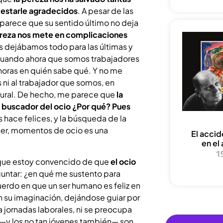
estarle agradecidos
. A pesar de las
 parece que su sentido último no deja
ereza nos mete en complicaciones
s dejábamos todo para las últimas y
 cuando ahora que somos trabajadores
oras en quién sabe qué. Y no me
 ni al trabajador que somos, en
tural. De hecho, me parece que
la
n buscador del ocio
¿Por qué? Pues
nos hace felices, y la búsqueda de la
ener, momentos de ocio es una
El acci
en el 
1
 que estoy convencido de que
el ocio
untar: ¿en qué me sustento para
uerdo en que un ser humano es feliz en
on su imaginación, dejándose guiar por
a a jornadas laborales, ni se preocupa
es —y los no tan jóvenes también— son