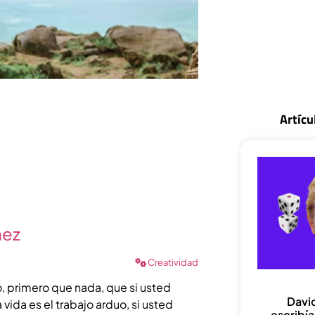
Artícu
hez
Creatividad
, primero que nada, que si usted
Davi
 vida es el trabajo arduo, si usted
escribí