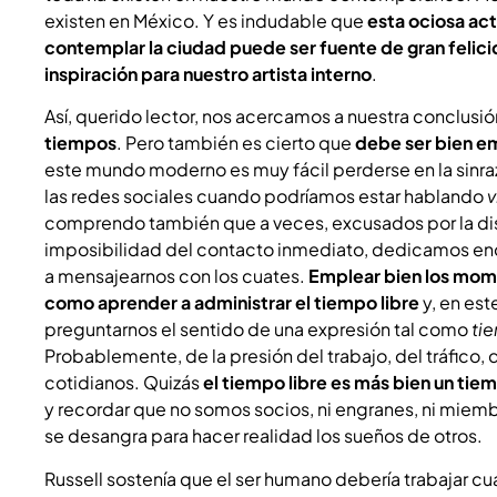
existen en México. Y es indudable que
esta ociosa acti
contemplar la ciudad puede ser fuente de gran felici
inspiración para nuestro artista interno
.
Así, querido lector, nos acercamos a nuestra conclusi
tiempos
. Pero también es cierto que
debe ser bien e
este mundo moderno es muy fácil perderse en la sinrazó
las redes sociales cuando podríamos estar hablando
v
comprendo también que a veces, excusados por la dist
imposibilidad del contacto inmediato, dedicamos e
a mensajearnos con los cuates.
Emplear bien los mom
como aprender a administrar el tiempo libre
y, en es
preguntarnos el sentido de una expresión tal como
ti
Probablemente, de la presión del trabajo, del tráfico,
cotidianos. Quizás
el tiempo libre es más bien un tie
y recordar que no somos socios, ni engranes, ni mie
se desangra para hacer realidad los sueños de otros.
Russell sostenía que el ser humano debería trabajar c