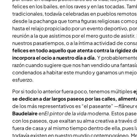
felices en los bailes, en los
raves
y en las tocadas. Tamb
tradicionales, todavía celebradas en pueblos remotos 
desde la pachanga que toma figuras religiosas como pr
hasta el relajo propiciado por un evento deportivo, por
reunión a la que asistimos por el mero gusto de asisti
nuestros pasatiempos, o a la íntima actividad de consa
felices en todo aquello que atenta contra la rigidez d
incorpora el ocio a nuestro día a día.
Y probablemente 
razón cuando sugiere que nos han vendido una fantasí
condenados a habitar este mundo y ganarnos un mejor fu
esfuerzo.
Por si todo lo anterior fuera poco, tenemos múltiples
e
se dedican a dar largos paseos por las calles, aliment
de los más representativos es “el paseante” —
flâneur
e
Baudelaire
en
El pintor de la vida moderna
. Estos pas
con los paseos, que exaltan su alma creativa a través 
fuera de casa y al mismo tiempo dentro de ella, pues 
todavía existen en nuestro mundo contemporáneo. Me at