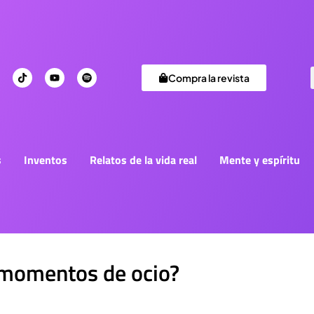
Compra la revista
s
Inventos
Relatos de la vida real
Mente y espíritu
 momentos de ocio?