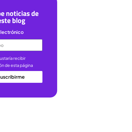
e noticias de
este blog
lectrónico
ustaría recibir
ón de esta página
suscribirme