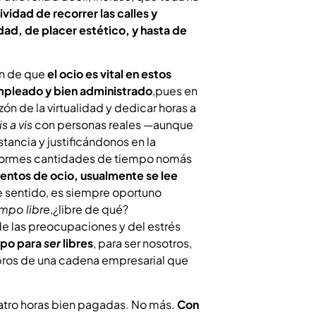
vidad de recorrer las calles y
dad, de placer estético, y hasta de
ón de que
el ocio es vital en estos
mpleado y bien administrado
,pues en
n de la virtualidad y dedicar horas a
is a vis
con personas reales —aunque
ancia y justificándonos en la
normes cantidades de tiempo nomás
entos de ocio, usualmente se lee
te sentido, es siempre oportuno
empo libre
,¿libre de qué?
 de las preocupaciones y del estrés
mpo para
ser
libres
, para ser nosotros,
mbros de una cadena empresarial que
uatro horas bien pagadas. No más.
Con