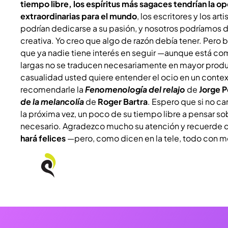
tiempo libre, los espíritus más sagaces tendrían la o
extraordinarias para el mundo
, los escritores y los ar
podrían dedicarse a su pasión, y nosotros podríamos dis
creativa. Yo creo que algo de razón debía tener. Pero 
que ya nadie tiene interés en seguir —aunque está c
largas no se traducen necesariamente en mayor produc
casualidad usted quiere entender el ocio en un conte
recomendarle la
Fenomenología del relajo
de
Jorge Po
de la melancolía
de
Roger Bartra
. Espero que si no c
la próxima vez, un poco de su tiempo libre a pensar sob
necesario. Agradezco mucho su atención y recuerde qu
hará felices
—pero, como dicen en la tele, todo con 