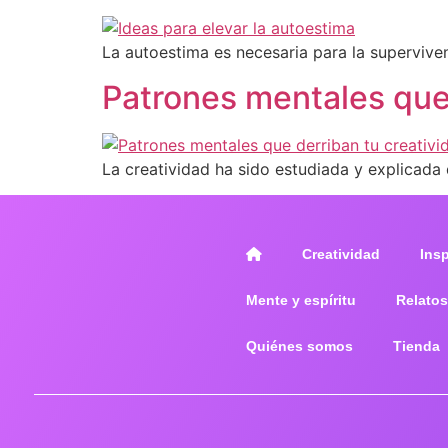
La autoestima es necesaria para la supervive
Patrones mentales que 
La creatividad ha sido estudiada y explicada
Creatividad
Ins
Mente y espíritu
Relatos
Quiénes somos
Tienda