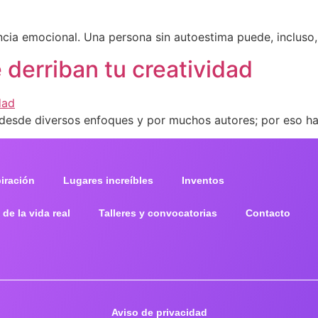
ncia emocional. Una persona sin autoestima puede, incluso
derriban tu creatividad
 desde diversos enfoques y por muchos autores; por eso ha
piración
Lugares increíbles
Inventos
 de la vida real
Talleres y convocatorias
Contacto
Aviso de privacidad