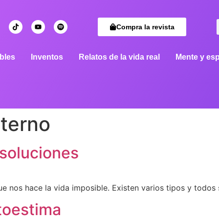
Compra la revista
bles
Inventos
Relatos de la vida real
Mente y esp
nterno
y soluciones
 que nos hace la vida imposible. Existen varios tipos y todos
utoestima