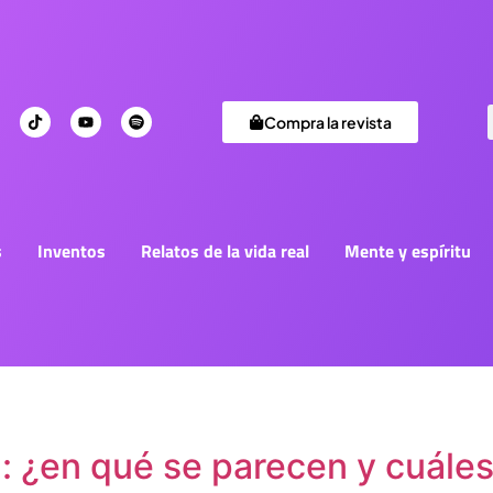
Compra la revista
s
Inventos
Relatos de la vida real
Mente y espíritu
: ¿en qué se parecen y cuáles