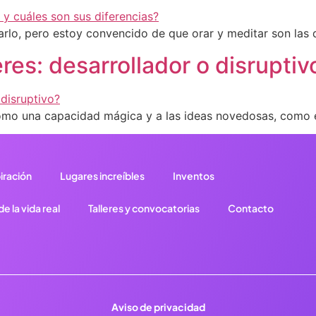
lo, pero estoy convencido de que orar y meditar son las d
res: desarrollador o disruptiv
como una capacidad mágica y a las ideas novedosas, como 
iración
Lugares increíbles
Inventos
e la vida real
Talleres y convocatorias
Contacto
Aviso de privacidad