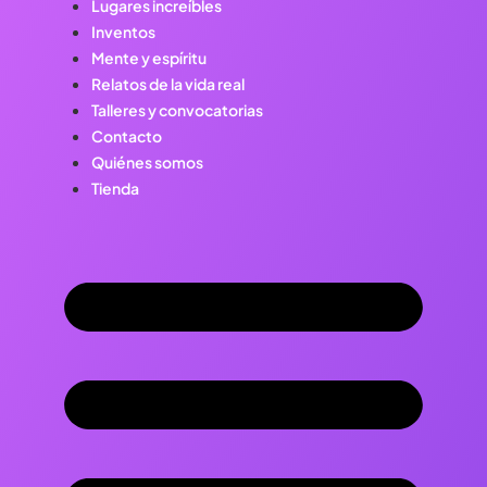
Lugares increíbles
Inventos
Mente y espíritu
Relatos de la vida real
Talleres y convocatorias
Contacto
Quiénes somos
Tienda