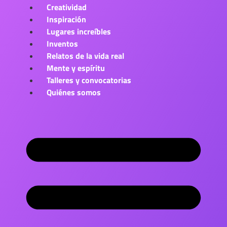
Creatividad
Inspiración
Lugares increíbles
Inventos
Relatos de la vida real
Mente y espíritu
Talleres y convocatorias
Quiénes somos