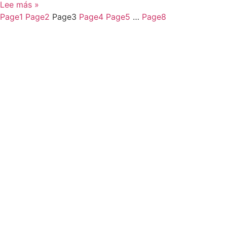
Lee más »
Page
1
Page
2
Page
3
Page
4
Page
5
…
Page
8