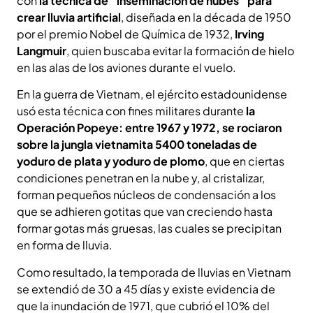
con
la técnica de “inseminación de nubes” para
crear lluvia artificial
, diseñada en la década de 1950
por el premio Nobel de Química de 1932,
Irving
Langmuir
, quien buscaba evitar la formación de hielo
en las alas de los aviones durante el vuelo.
En la guerra de Vietnam, el ejército estadounidense
usó esta técnica con fines militares durante
la
Operación Popeye: entre 1967 y 1972, se rociaron
sobre la jungla vietnamita 5400 toneladas de
yoduro de plata y yoduro de plomo
, que en ciertas
condiciones penetran en la nube y, al cristalizar,
forman pequeños núcleos de condensación a los
que se adhieren gotitas que van creciendo hasta
formar gotas más gruesas, las cuales se precipitan
en forma de lluvia.
Como resultado, la temporada de lluvias en Vietnam
se extendió de 30 a 45 días y existe evidencia de
que la inundación de 1971, que cubrió el 10% del