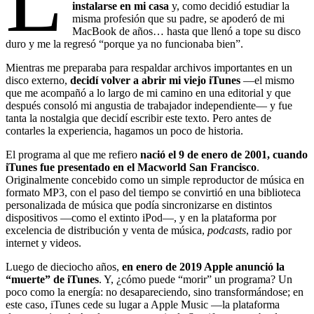
instalarse en mi casa
y, como decidió estudiar la
misma profesión que su padre, se apoderó de mi
MacBook de años… hasta que llenó a tope su disco
duro y me la regresó “porque ya no funcionaba bien”.
Mientras me preparaba para respaldar archivos importantes en un
disco externo,
decidí volver a abrir mi viejo iTunes
—el mismo
que me acompañó a lo largo de mi camino en una editorial y que
después consoló mi angustia de trabajador independiente— y fue
tanta la nostalgia que decidí escribir este texto. Pero antes de
contarles la experiencia, hagamos un poco de historia.
El programa al que me refiero
nació el 9 de enero de 2001, cuando
iTunes fue presentado en el Macworld San Francisco
.
Originalmente concebido como un simple reproductor de música en
formato MP3, con el paso del tiempo se convirtió en una biblioteca
personalizada de música que podía sincronizarse en distintos
dispositivos —como el extinto iPod—, y en la plataforma por
excelencia de distribución y venta de música,
podcasts
, radio por
internet y videos.
Luego de dieciocho años,
en enero de 2019 Apple anunció la
“muerte” de iTunes
. Y, ¿cómo puede “morir” un programa? Un
poco como la energía: no desapareciendo, sino transformándose; en
este caso, iTunes cede su lugar a Apple Music —la plataforma