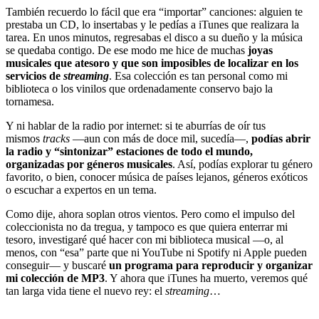
También recuerdo lo fácil que era “importar” canciones: alguien te
prestaba un CD, lo insertabas y le pedías a iTunes que realizara la
tarea. En unos minutos, regresabas el disco a su dueño y la música
se quedaba contigo. De ese modo me hice de muchas
joyas
musicales que atesoro y que son imposibles de localizar en los
servicios de
streaming
. Esa colección es tan personal como mi
biblioteca o los vinilos que ordenadamente conservo bajo la
tornamesa.
Y ni hablar de la radio por internet: si te aburrías de oír tus
mismos
tracks
—aun con más de doce mil, sucedía—,
podías abrir
la radio y “sintonizar” estaciones de todo el mundo,
organizadas por géneros musicales
. Así, podías explorar tu género
favorito, o bien, conocer música de países lejanos, géneros exóticos
o escuchar a expertos en un tema.
Como dije, ahora soplan otros vientos. Pero como el impulso del
coleccionista no da tregua, y tampoco es que quiera enterrar mi
tesoro, investigaré qué hacer con mi biblioteca musical —o, al
menos, con “esa” parte que ni YouTube ni Spotify ni Apple pueden
conseguir— y buscaré
un programa para reproducir y organizar
mi colección de MP3
. Y ahora que iTunes ha muerto, veremos qué
tan larga vida tiene el nuevo rey: el
streaming
…