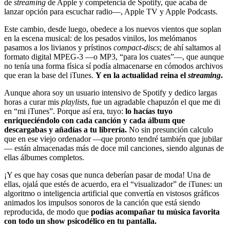
de
streaming
de Apple y competencia de Spotify, que acaba de
lanzar opción para escuchar radio—, Apple TV y Apple Podcasts.
Este cambio, desde luego, obedece a los nuevos vientos que soplan
en la escena musical: de los pesados vinilos, los melómanos
pasamos a los livianos y prístinos
compact-discs
; de ahí saltamos al
formato digital MPEG-3 —o MP3, “para los cuates”—, que aunque
no tenía una forma física sí podía almacenarse en cómodos archivos
que eran la base del iTunes.
Y en la actualidad reina el
streaming
.
Aunque ahora soy un usuario intensivo de Spotify y dedico largas
horas a curar mis
playlists
, fue un agradable chapuzón el que me di
en “mi iTunes”. Porque así era, tuyo:
lo hacías tuyo
enriqueciéndolo con cada canción y cada álbum que
descargabas y añadías a tu librería.
No sin presunción calculo
que en ese viejo ordenador —que pronto tendré también que jubilar
— están almacenadas más de doce mil canciones, siendo algunas de
ellas álbumes completos.
¡Y es que hay cosas que nunca deberían pasar de moda! Una de
ellas, ojalá que estés de acuerdo, era el “visualizador” de iTunes: un
algoritmo o inteligencia artificial que convertía en vistosos gráficos
animados los impulsos sonoros de la canción que está siendo
reproducida, de modo que
podías acompañar tu música favorita
con todo un show psicodélico en tu pantalla.