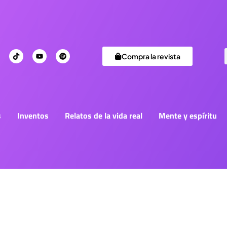
Compra la revista
s
Inventos
Relatos de la vida real
Mente y espíritu