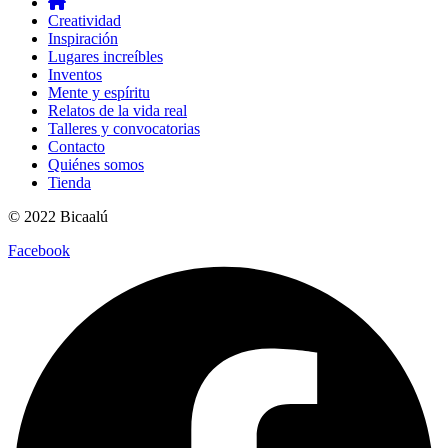
Creatividad
Inspiración
Lugares increíbles
Inventos
Mente y espíritu
Relatos de la vida real
Talleres y convocatorias
Contacto
Quiénes somos
Tienda
© 2022 Bicaalú
Facebook