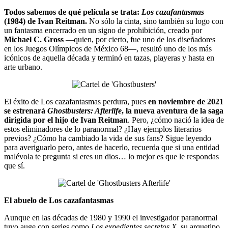
Todos sabemos de qué película se trata:
Los cazafantasmas
(1984) de Ivan Reitman.
No sólo la cinta, sino también su logo con
un fantasma encerrado en un signo de prohibición, creado por
Michael C. Gross
—quien, por cierto, fue uno de los diseñadores
en los Juegos Olímpicos de México 68—, resultó uno de los más
icónicos de aquella década y terminó en tazas, playeras y hasta en
arte urbano.
El éxito de Los cazafantasmas perdura, pues
en noviembre de 2021
se estrenará
Ghostbusters: Afterlife
, la nueva aventura de la saga
dirigida por el hijo de Ivan Reitman
. Pero, ¿cómo nació la idea de
estos eliminadores de lo paranormal? ¿Hay ejemplos literarios
previos? ¿Cómo ha cambiado la vida de sus fans? Sigue leyendo
para averiguarlo pero, antes de hacerlo, recuerda que si una entidad
malévola te pregunta si eres un dios… lo mejor es que le respondas
que sí.
El abuelo de Los cazafantasmas
Aunque en las décadas de 1980 y 1990 el investigador paranormal
tuvo auge con series como
Los expedientes secretos X
, su arquetipo