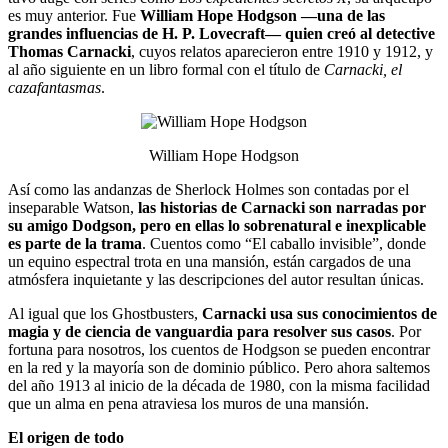
es muy anterior. Fue
William Hope Hodgson —una de las
grandes influencias de H. P. Lovecraft— quien creó al detective
Thomas Carnacki
, cuyos relatos aparecieron entre 1910 y 1912, y
al año siguiente en un libro formal con el título de
Carnacki, el
cazafantasmas
.
William Hope Hodgson
Así como las andanzas de Sherlock Holmes son contadas por el
inseparable Watson,
las historias de Carnacki son narradas por
su amigo Dodgson, pero en ellas lo sobrenatural e inexplicable
es parte de la trama
. Cuentos como “El caballo invisible”, donde
un equino espectral trota en una mansión, están cargados de una
atmósfera inquietante y las descripciones del autor resultan únicas.
Al igual que los Ghostbusters,
Carnacki usa sus conocimientos de
magia y de ciencia de vanguardia para resolver sus casos
. Por
fortuna para nosotros, los cuentos de Hodgson se pueden encontrar
en la red y la mayoría son de dominio público. Pero ahora saltemos
del año 1913 al inicio de la década de 1980, con la misma facilidad
que un alma en pena atraviesa los muros de una mansión.
El origen de todo