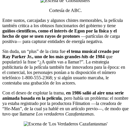
Cortesía de ABC.
Entre sustos, carcajadas y algunos chistes memorables, la película
también critica a los obtusos funcionarios del gobierno y tiene
guiños científicos, como el interés de Egon por la física y el
hecho de que se usen rayos de protones
—partículas de carga
positiva— para capturar entidades de energía negativa.
Sin duda, un “plus” de la cinta fue
el tema musical creado por
Ray Parker Jr., uno de los más grandes
hits
de 1984
que
popularizó la frase “¿A quién vas a llamar?”. La estrategia
publicitaria de la película también fue innovadora para la época: en
el comercial, los personajes ponían a tu disposición el número
telefónico 1-800-555-2368; y si algún usuario marcaba, le
contestaba una grabación de los actores.
Con el deseo de explotar la trama,
en 1986 salió al aire una serie
animada basada en la película
, pero había un problema: el nombre
ya estaba registrado por la productora Filmation —la creadora de
“He-Man”, de la cual ya hablé en un artículo previo—, de modo que
tuvo que llamarse
Los verdaderos Cazafantasmas
.