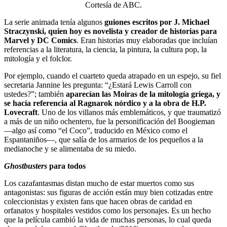
Cortesía de ABC.
La serie animada tenía algunos
guiones escritos por J. Michael
Straczynski, quien hoy es novelista y creador de historias para
Marvel y DC Comics
. Eran historias muy elaboradas que incluían
referencias a la literatura, la ciencia, la pintura, la cultura pop, la
mitología y el folclor.
Por ejemplo, cuando el cuarteto queda atrapado en un espejo, su fiel
secretaria Jannine les pregunta: “¿Estará Lewis Carroll con
ustedes?”; también
aparecían las Moiras de la mitología griega, y
se hacía referencia al Ragnarok nórdico y a la obra de H.P.
Lovecraft
. Uno de los villanos más emblemáticos, y que traumatizó
a más de un niño ochentero, fue la personificación del Boogieman
—algo así como “el Coco”, traducido en México como el
Espantaniños—, que salía de los armarios de los pequeños a la
medianoche y se alimentaba de su miedo.
Ghostbusters
para todos
Los cazafantasmas distan mucho de estar muertos como sus
antagonistas: sus figuras de acción están muy bien cotizadas entre
coleccionistas y existen fans que hacen obras de caridad en
orfanatos y hospitales vestidos como los personajes. Es un hecho
que la película cambió la vida de muchas personas, lo cual queda