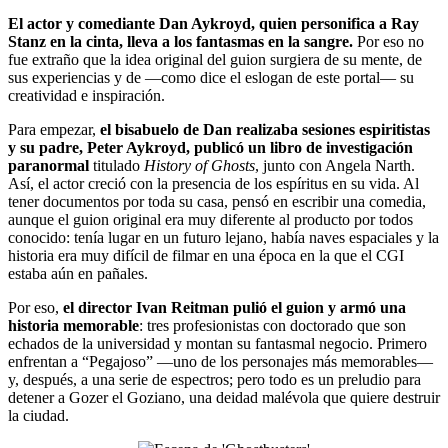
El actor y comediante Dan Aykroyd, quien personifica a Ray
Stanz en la cinta, lleva a los fantasmas en la sangre.
Por eso no
fue extraño que la idea original del guion surgiera de su mente, de
sus experiencias y de —como dice el eslogan de este portal— su
creatividad e inspiración.
Para empezar,
el bisabuelo de Dan realizaba sesiones espiritistas
y su padre, Peter Aykroyd, publicó un libro de investigación
paranormal
titulado
History of Ghosts
, junto con Angela Narth.
Así, el actor creció con la presencia de los espíritus en su vida. Al
tener documentos por toda su casa, pensó en escribir una comedia,
aunque el guion original era muy diferente al producto por todos
conocido: tenía lugar en un futuro lejano, había naves espaciales y la
historia era muy difícil de filmar en una época en la que el CGI
estaba aún en pañales.
Por eso,
el director Ivan Reitman pulió el guion y armó una
historia memorable
: tres profesionistas con doctorado que son
echados de la universidad y montan su fantasmal negocio. Primero
enfrentan a “Pegajoso” —uno de los personajes más memorables—
y, después, a una serie de espectros; pero todo es un preludio para
detener a Gozer el Goziano, una deidad malévola que quiere destruir
la ciudad.